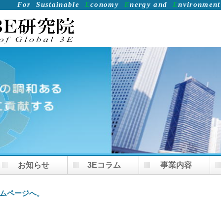
For
Sustainable
E
conomy
E
nergy and
E
nvironment
お知らせ
3Eコラム
事業内容
ームページへ。