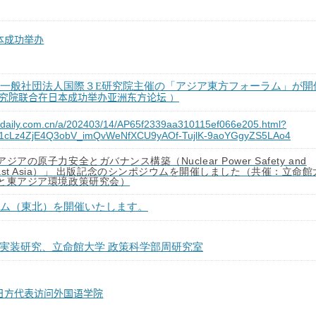
本成功举办
一般社団法人国際３
E
研究院主催の「アジア東方フォーラム」が開
究院
合在日本成功
洲
方
）
联
举办亚
东
论坛
nadaily.com.cn/a/202403/14/AP65f2339aa310115ef066e205.html?
C1cLz4ZjE4Q3obV_imQvWeNfXCU9yAOf-TujlK-9aoYGgyZS5LAo4
Nuclear Power Safety and
アジアの原子力安全とガバナンス構築（
st Asia
）」
出版記念のシンポジウムを開催しました（共催：立命館
と東アジア環境政策研究会）
ム（東北）を開催いたします。
実装研究、立命館大学 政策科学部周研究室
日方代表访问外国语学院