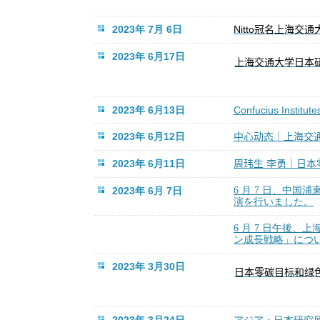
2023年 7月 6日
Nitto
冠名上海交通
2023年 6月17日
上海交通大学日本
2023年 6月13日
Confucius Institut
2023年 6月12日
中心
｜上海交
动态
2023年 6月11日
周
生
李勇｜日本
玮
2023年 6月 7日
6 月 7 日、中
演を行いました。
6
月
7
日午後、上
ン成長戦略」につ
2023年 3月30日
标
绿
日本零碳目
和
2023年 3月24日
アジア・日本研究