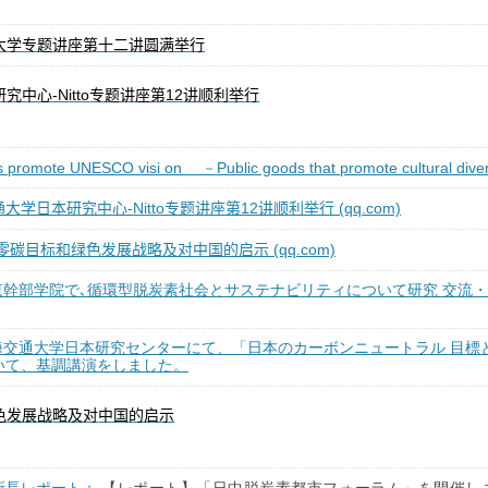
专题讲
讲圆满举
大学
座第十二
行
-Nitto
专题讲
12
讲顺
举
研究中心
座第
利
行
es promote UNESCO visi on
－
Public goods that promote cultural diver
通大学日本研究中心
-Nitto
座第
12
利
行
(qq.com)
专题讲
讲顺
举
零碳目
和
色
展
略及
中国的启示
(qq.com)
标
绿
发
战
对
国浦東幹部学院で､循環型脱炭素社会とサステナビリティについて研究 交流
海交通大学日本研究センターにて、「日本のカーボンニュートラル 目標
いて、基調講演をしました。
发
战
对
色
展
略及
中国的启示
所長レポート：
【レポート】「日中脱炭素都市フォーラム」を開催し