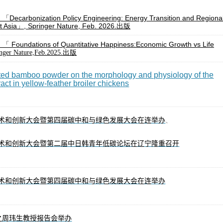
：「
Decarbonization Policy Engineering: Energy Transition and Regiona
t Asia」, Springer Nature, Feb. 2026.
出版
：「
Foundations of Quantitative Happiness:
Economic Growth vs Life
inger Nature,Feb.2025.出版
nted bamboo powder on the morphology and physiology of the
tract in yellow-feather broiler chickens
术
创
暨
绿
发
连举办
、
和
新大会
第四届碳中和与
色
展大会在
术
创
暨
韩
论坛
辽
和
新大会
第二届中日
青年低碳
在
宁隆重召开
术
创
暨
绿
发
连举办
和
新大会
第四届碳中和与
色
展
大会在
玮
报
举办
之周
生教授
告会