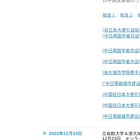
日中脱炭素都市
、
報道２
、
報道１
[
驻
日本大使孔
铉
佑
[
中日两国学者共
话
[
中日两国学者共
话
[
中日两国学者共
话
[
浙大城市学院携手
[
“中日零碳城市建
[
中国
日本大使孔
驻
[
中国
日本大使孔
驻
[
中日零碳城市建
设
2022年12月14日
立命館大学＆浙大
12月23日、オン