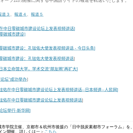
フォーラムの開催に関する中国語サイトの報道を転送いたします。
報道３
、
報道４
、
報道５
]
在中日零碳城市建
设论坛
上
发
表
视频讲话
零碳城市建
设]
零碳城市建
：孔
佑大使
表
-
今日
条
]
设
铉
发
视频讲话
头
零碳城市建
：孔
佑大使
表
]
设
铉
发
视频讲话
日本立命
大学，学
交流“朋友圈”再
大
]
馆
术
扩
”成功
设论坛
举办
]
佑在中日零碳城市建
上
表
--
日本
道
--
人民网
]
铉
设论坛
发
视频讲话
频
佑在中日零碳城市建
上
表
]
铉
设论坛
发
视频讲话
行
-
新
网
]
论坛举
华
城市学院主催、京都市＆杭州市後援の「日中脱炭素都市フォーラム」を、2
ライン開催、詳しくは
ー＞
こちら