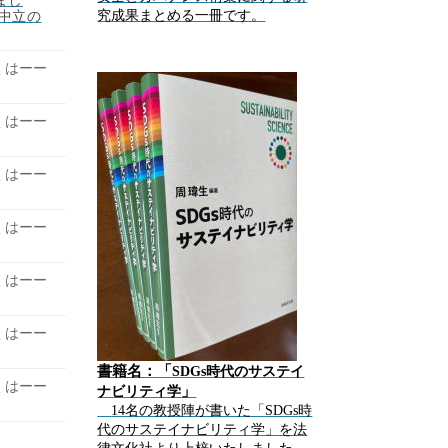
中立の
究成果まとめる一冊です。
くはーー
くはーー
くはーー
くはーー
くはーー
くはーー
書籍名：「
SDGs
時代のサステイ
くはーー
」
ナビリティ学
14
名の教授陣が書いた「
SDGs
時
代のサステイナビリティ学」を法