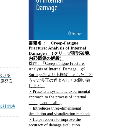
書籍名：「
Creep-Fatigue
Fracture: Analysis of Internal
Damage
」
（クリープ疲労破壊:
内部損傷の解析）
拙作：「
Creep-Fatigue Fracture:
Analysis of Internal Damage
」
が
Springer
社より上梓致しました。ど
おける
うぞご斧正の程よろしくお願い致
の原発安
します。
・
Presents a systematic experimental
approach to the process of internal
damage and healing
般社団法
・
Introduces three-dimensional
simulation and visualization methods
・
Helps readers to improve the
accuracy of damage evaluation