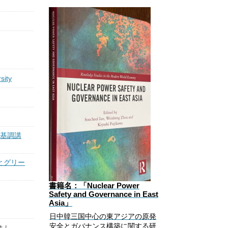
sity
・基調講
とグリー
書籍名：「
Nuclear Power
Safety and Governance in East
Asia
」
日中韓三国中心の東アジアの原発
安全とガバナンス構築に関する研
まし