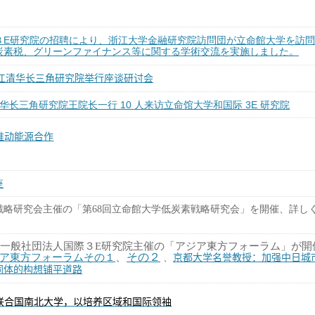
３
E
研究院
院訪問団
の招聘により、浙江大学金融研究
が立命館大学を訪問
炭素税、グリーンファイナンス等に関する学術交流を実施しました。
江清
三角研究院
行座
研
会
华长
举
谈
讨
江清华长三角研究院王院长一行 10 人来访立命馆大学和国际 3E 研究院
推
能源合作
动
座
戦略研究会主催の「第
68
回立命館大学低炭素戦略研究会」を開催、詳し
一般社団法人国際３
E
研究院主催の「アジア東方フォーラム」が開
、
その２
ア東方フォーラムその１
、
京都大学名誉教授：加强中日城
同体的构想
平道路
铺
联
际领
合国南北大学，以培养区域和国
袖