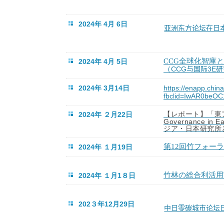
2024年 4月 6日
亚洲东方论坛在日
CCG
全球化智庫と
2024年 4月 5日
（
CCG
与国
3E
研
际
2024年 3月14日
https://enapp.chi
fbclid=IwAR0beO
2024年 ２月22日
【レポート】「東
Governance in Ea
ジア・日本研究所
第
12
回竹フォーラ
2024年 １月19日
竹林の総合利活用
2024年 １月1８日
202３年12月29日
中日零碳城市论坛