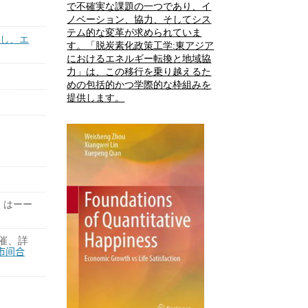
で不確実な課題の一つであり、イ
ノベーション、協力、そしてシス
テム的な変革が求められていま
し、エ
す。「脱炭素化政策工学
:
東アジア
におけるエネルギー転換と地域協
力」は、この移行を乗り越えるた
めの包括的かつ学際的な枠組みを
提供します。
くはーー
催、詳
市
合
间