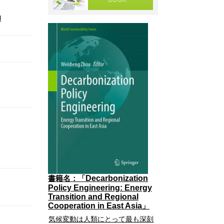
l
Decarbonization
書籍名：「
Policy Engineering: Energy
Transition and Regional
Cooperation in East Asia
」
気候変動は人類にとって最も深刻