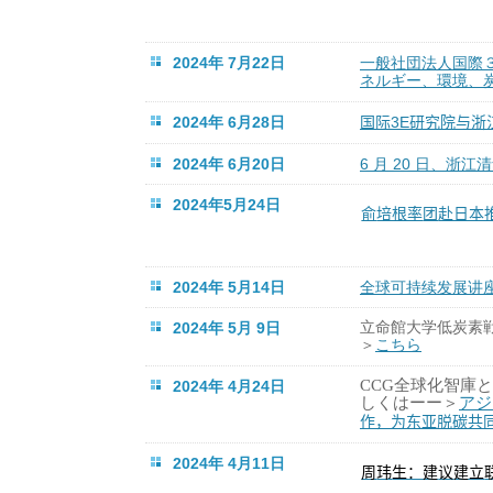
2024年 7月22日
一般社団法人国際
ネルギー、環境、
2024年 6月28日
国
3E
研究院与浙
际
2024年 6月20日
6 月 20 日、浙
2024年5月24日
培根率
赴日本
俞
团
2024年 5月14日
全球可持续发展讲
2024年 5月 9日
立命館大学低炭素
＞
こちら
CCG
全球化智庫と
2024年 4月24日
しくはーー＞
アジ
作，
脱碳共
为东亚
2024年 4月11日
玮
议
周
生：建
建立