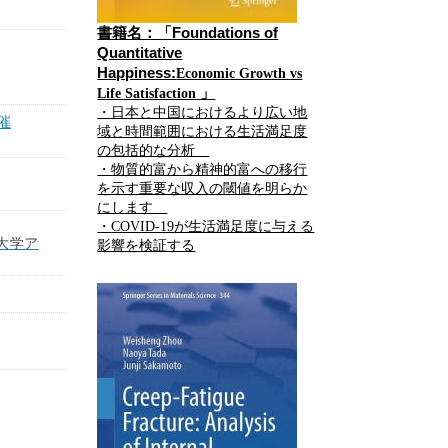
書籍名：「
Foundations of
Quantitative
Happiness:
Economic Growth vs
」
Life Satisfaction
・日本と中国におけるより広い地
催
域と時間範囲における生活満足度
の包括的な分析
・物質的富から精神的富への移行
を示す重要な収入の閾値を明らか
にします
・
COVID-19
が生活満足度に与える
大学ア
影響を検証する