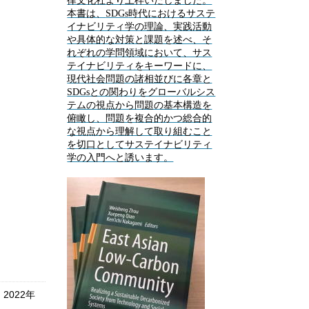
律文化社より上梓いたしました。
本書は、
SDGs
時代におけるサステ
イナビリティ学の理論、実践活動
や具体的な対策と課題を述べ、そ
れぞれの学問領域において、サス
テイナビリティをキーワードに、
現代社会問題の諸相並びに各章と
SDGs
との関わりをグローバルシス
テムの視点から問題の基本構造を
俯瞰し、問題を複合的かつ総合的
な視点から理解して取り組むこと
を切口としてサステイナビリティ
学の入門へと誘います。
022年