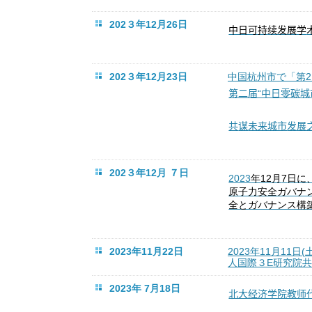
202３年12月26日
续发
中日可持
展学
202３年12月23日
中国杭州市で「第
第二届“中日零碳城
共
未来城市
展
谋
发
202３年12月 ７日
2023
年
12
月
7
日に
原子力安全ガバナ
全とガバナンス構
2023年11月22日
2023
年
11
月
11
日
(
人国際３
E
研究院共
2023年 7月18日
北大经济学院教师