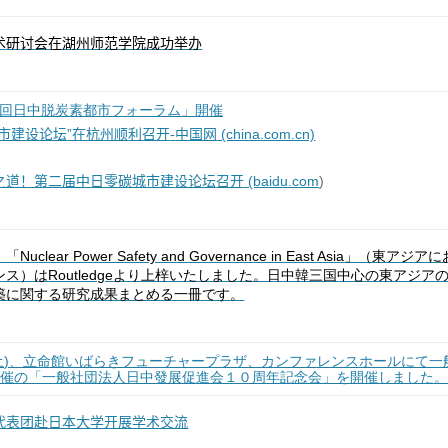
术
讨
师
举办
研
会在湖州
范学院成功
2回日中脱炭素都市フォーラム」開催
市建
”在杭州
利召开
-
中国网
(china.com.cn)
设论坛
顺
之道！第二届中日零碳城市建
召开
(baidu.com
)
设论坛
、「
Nuclear Power Safety and Governance in East Asia
」（東アジアに
ンス）は
Routledge
より上梓いたしました。日中韓三国中心の東アジア
築に関する研究成果まとめる一冊です。
土
)
、立命館いばらきフューチャープラザ、カンファレンスホールにて一
催の「一般社団法人日中發展促進会１０周年記念会」を開催しました。
代表团赴日本大学开展学术交流