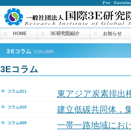
For
Sustai
HOME
3E研究院紹介
お知らせ
３Eコラム
COLUMN
3Eコラム
コラム011
東アジア炭素排出
コラム010
建立低碳共同体，
コラム009
一帯一路地域にお