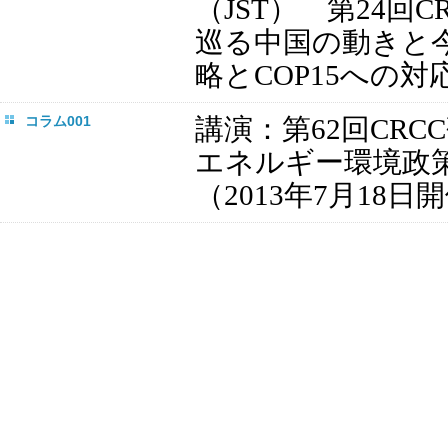
（
JST
）
第
24
回
C
巡る中国の動きと
略と
COP15
への対
コラム001
講演：第
62
回
CRCC
エネルギー環境政
（
2013
年
7
月
18
日開